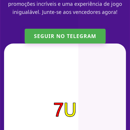
promoções incríveis e uma experiência de jogo
inigualável. Junte-se aos vencedores agora!
SEGUIR NO TELEGRAM