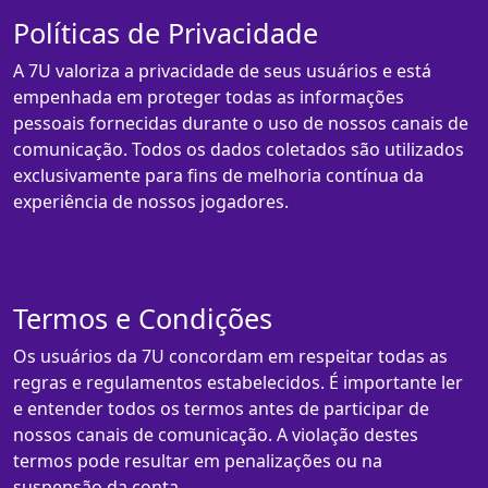
Políticas de Privacidade
A 7U valoriza a privacidade de seus usuários e está
empenhada em proteger todas as informações
pessoais fornecidas durante o uso de nossos canais de
comunicação. Todos os dados coletados são utilizados
exclusivamente para fins de melhoria contínua da
experiência de nossos jogadores.
Termos e Condições
Os usuários da 7U concordam em respeitar todas as
regras e regulamentos estabelecidos. É importante ler
e entender todos os termos antes de participar de
nossos canais de comunicação. A violação destes
termos pode resultar em penalizações ou na
suspensão da conta.