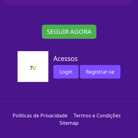
SEGUIR AGORA
Acessos
Login
Registrar-se
Políticas de Privacidade
Termos e Condições
Sitemap