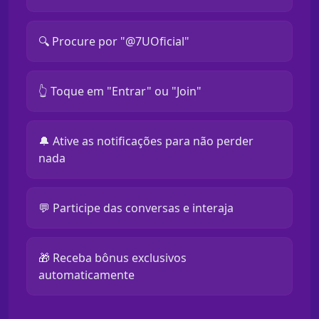
🔍 Procure por "@7UOficial"
👆 Toque em "Entrar" ou "Join"
🔔 Ative as notificações para não perder
nada
💬 Participe das conversas e interaja
🎁 Receba bônus exclusivos
automaticamente