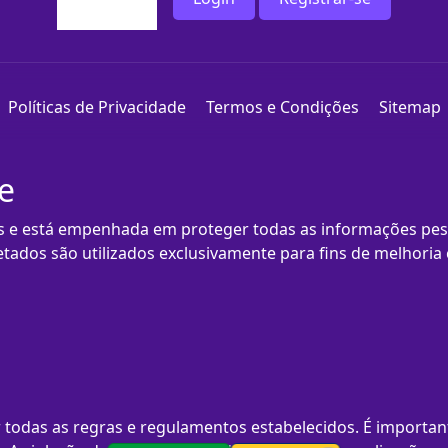
Políticas de Privacidade
Termos e Condições
Sitemap
de
ios e está empenhada em proteger todas as informações pe
tados são utilizados exclusivamente para fins de melhoria
todas as regras e regulamentos estabelecidos. É important