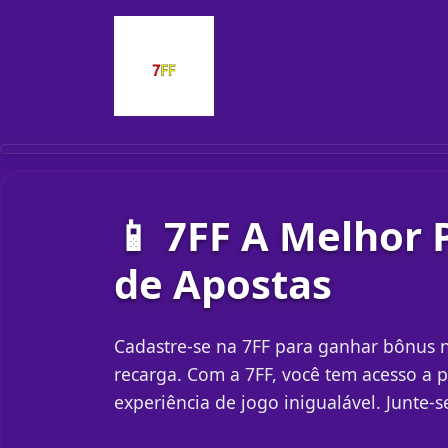
📱 7FF A Melhor 
de Apostas
Cadastre-se na 7FF para ganhar bônus 
recarga. Com a 7FF, você tem acesso a 
experiência de jogo inigualável. Junte-