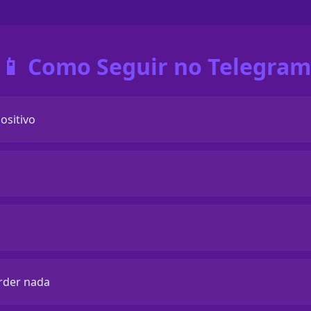
📱 Como Seguir no Telegram
ositivo
erder nada