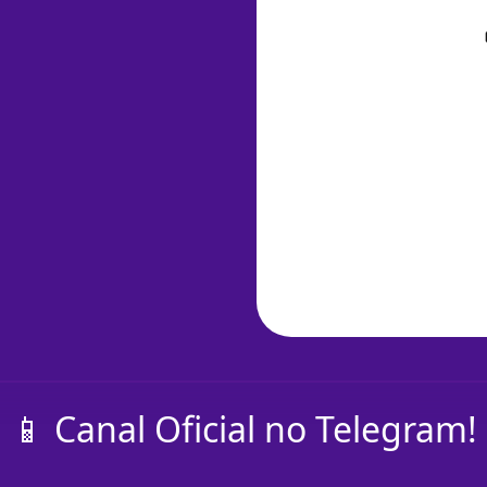
📱 Canal Oficial no Telegram!