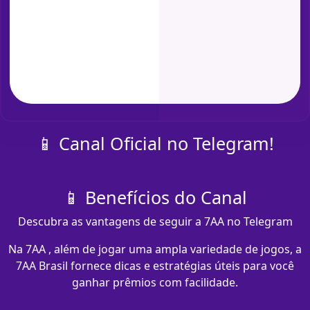
📱 Canal Oficial no Telegram!
📱 Benefícios do Canal
Descubra as vantagens de seguir a 7AA no Telegram
Na 7AA , além de jogar uma ampla variedade de jogos, a
7AA Brasil fornece dicas e estratégias úteis para você
ganhar prêmios com facilidade.