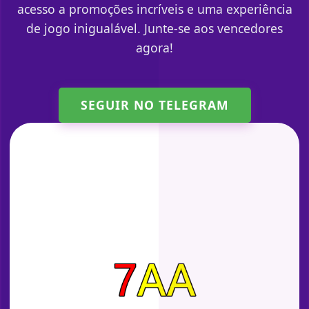
acesso a promoções incríveis e uma experiência
de jogo inigualável. Junte-se aos vencedores
agora!
SEGUIR NO TELEGRAM