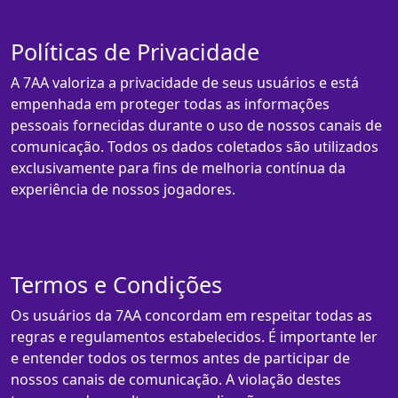
Políticas de Privacidade
A 7AA valoriza a privacidade de seus usuários e está
empenhada em proteger todas as informações
pessoais fornecidas durante o uso de nossos canais de
comunicação. Todos os dados coletados são utilizados
exclusivamente para fins de melhoria contínua da
experiência de nossos jogadores.
Termos e Condições
Os usuários da 7AA concordam em respeitar todas as
regras e regulamentos estabelecidos. É importante ler
e entender todos os termos antes de participar de
nossos canais de comunicação. A violação destes