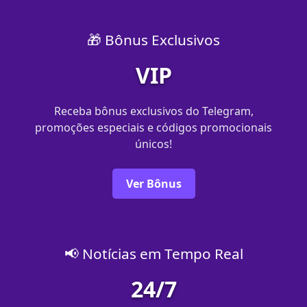
🎁 Bônus Exclusivos
VIP
Receba bônus exclusivos do Telegram,
promoções especiais e códigos promocionais
únicos!
Ver Bônus
📢 Notícias em Tempo Real
24/7