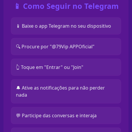
📱 Como Seguir no Telegram
📱 Baixe o app Telegram no seu dispositivo
🔍 Procure por "@79Vip APPOficial"
👆 Toque em "Entrar" ou "Join"
🔔 Ative as notificações para não perder
nada
💬 Participe das conversas e interaja