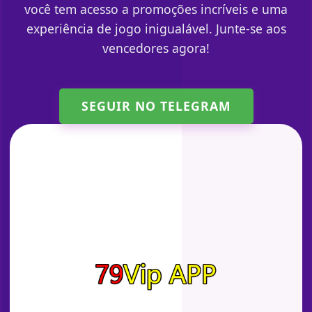
você tem acesso a promoções incríveis e uma
experiência de jogo inigualável. Junte-se aos
vencedores agora!
SEGUIR NO TELEGRAM