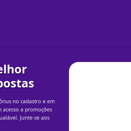
elhor
postas
ônus no cadastro e em
m acesso a promoções
ualável. Junte-se aos