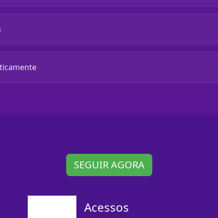
a
aticamente
SEGUIR AGORA
Acessos