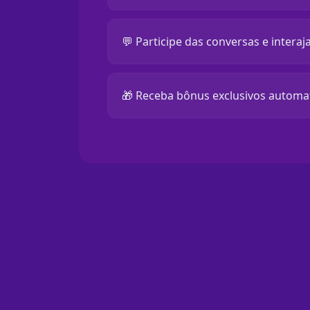
💬 Participe das conversas e interaj
🎁 Receba bônus exclusivos autom