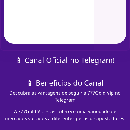
📱 Canal Oficial no Telegram!
📱 Benefícios do Canal
Descubra as vantagens de seguir a 777Gold Vip no
Telegram
A 777Gold Vip Brasil oferece uma variedade de
mercados voltados a diferentes perfis de apostadores: