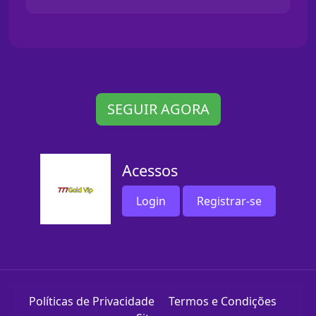
SEGUIR AGORA
Acessos
Login
Registrar-se
Políticas de Privacidade
Termos e Condições