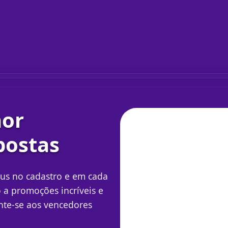
hor
postas
us no cadastro e em cada
 a promoções incríveis e
unte-se aos vencedores