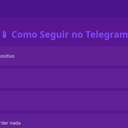
📱 Como Seguir no Telegram
ositivo
erder nada