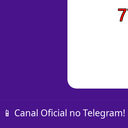
📱 Canal Oficial no Telegram!