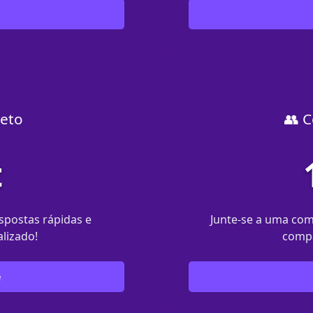
reto
👥 
t
espostas rápidas e
Junte-se a uma com
lizado!
compa
e