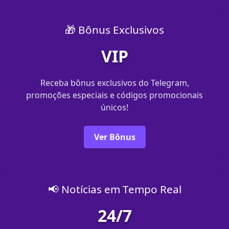
🎁 Bônus Exclusivos
VIP
Receba bônus exclusivos do Telegram,
promoções especiais e códigos promocionais
únicos!
Ver Bônus
📢 Notícias em Tempo Real
24/7