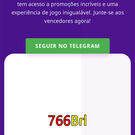
tem acesso a promoções incríveis e uma
experiência de jogo inigualável. Junte-se aos
vencedores agora!
SEGUIR NO TELEGRAM