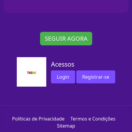
SEGUIR AGORA
Acessos
Login
Registrar-se
Políticas de Privacidade
Termos e Condições
Sitemap