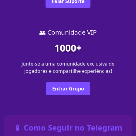
Falar Suporte
👥 Comunidade VIP
1000+
Junte-se a uma comunidade exclusiva de
jogadores e compartilhe experiências!
Entrar Grupo
📱 Como Seguir no Telegram