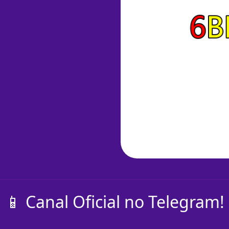
📱 Canal Oficial no Telegram!