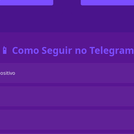
📱 Como Seguir no Telegram
ositivo