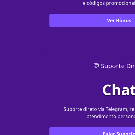
e códigos promocionai
Ver Bônus
💬 Suporte Di
Cha
Suporte direto via Telegram, r
atendimento persona
Falar Suport