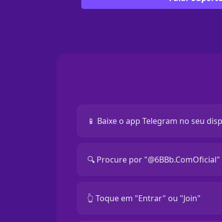
📱 Baixe o app Telegram no seu disp
🔍 Procure por "@6BBb.ComOficial"
👆 Toque em "Entrar" ou "Join"