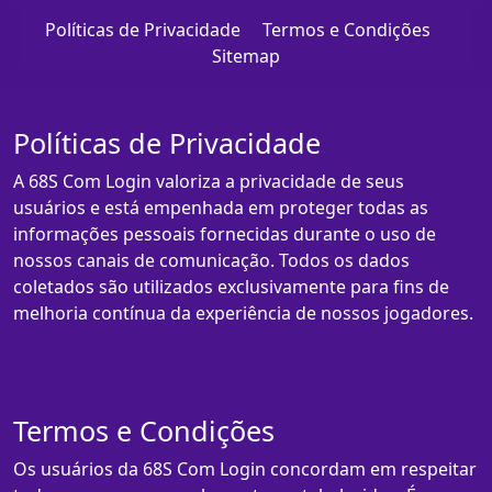
Políticas de Privacidade
Termos e Condições
Sitemap
Políticas de Privacidade
A 68S Com Login valoriza a privacidade de seus
usuários e está empenhada em proteger todas as
informações pessoais fornecidas durante o uso de
nossos canais de comunicação. Todos os dados
coletados são utilizados exclusivamente para fins de
melhoria contínua da experiência de nossos jogadores.
Termos e Condições
Os usuários da 68S Com Login concordam em respeitar