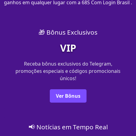
ganhos em qualquer lugar com a 68S Com Login Brasil .
🎁 Bônus Exclusivos
VIP
Receba bônus exclusivos do Telegram,
promoções especiais e códigos promocionais
únicos!
Ver Bônus
📢 Notícias em Tempo Real