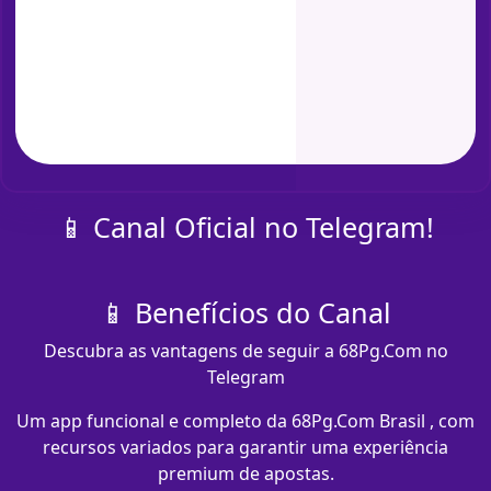
📱 Canal Oficial no Telegram!
📱 Benefícios do Canal
Descubra as vantagens de seguir a 68Pg.Com no
Telegram
Um app funcional e completo da 68Pg.Com Brasil , com
recursos variados para garantir uma experiência
premium de apostas.