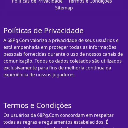
Políticas de Privacidade
Termos e Condições
Sitemap
Políticas de Privacidade
A 68Pg.Com valoriza a privacidade de seus usuários e
está empenhada em proteger todas as informações
pessoais fornecidas durante o uso de nossos canais de
comunicação. Todos os dados coletados são utilizados
exclusivamente para fins de melhoria contínua da
experiência de nossos jogadores.
Termos e Condições
Os usuários da 68Pg.Com concordam em respeitar
todas as regras e regulamentos estabelecidos. É