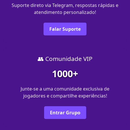
Suporte direto via Telegram, respostas rápidas e
atendimento personalizado!
Falar Suporte
👥 Comunidade VIP
1000+
Junte-se a uma comunidade exclusiva de
jogadores e compartilhe experiências!
Entrar Grupo