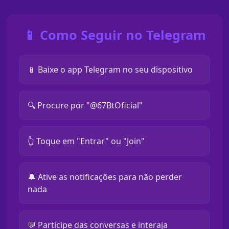
📱 Como Seguir no Telegram
📱 Baixe o app Telegram no seu dispositivo
🔍 Procure por "@67BtOficial"
👆 Toque em "Entrar" ou "Join"
🔔 Ative as notificações para não perder
nada
💬 Participe das conversas e interaja