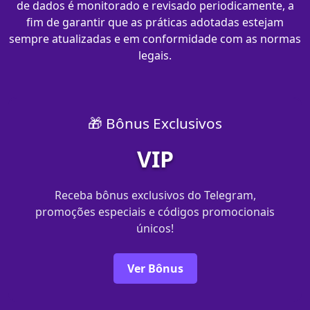
de dados é monitorado e revisado periodicamente, a
fim de garantir que as práticas adotadas estejam
sempre atualizadas e em conformidade com as normas
legais.
🎁 Bônus Exclusivos
VIP
Receba bônus exclusivos do Telegram,
promoções especiais e códigos promocionais
únicos!
Ver Bônus