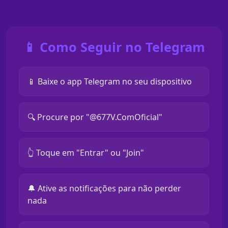
📱 Como Seguir no Telegram
📱 Baixe o app Telegram no seu dispositivo
🔍 Procure por "@677V.ComOficial"
👆 Toque em "Entrar" ou "Join"
🔔 Ative as notificações para não perder
nada