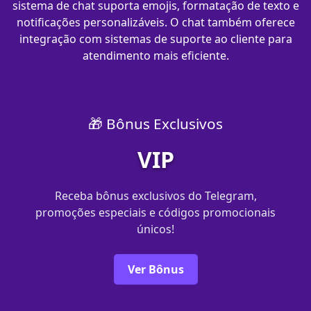
sistema de chat suporta emojis, formatação de texto e
notificações personalizáveis. O chat também oferece
integração com sistemas de suporte ao cliente para
atendimento mais eficiente.
🎁 Bônus Exclusivos
VIP
Receba bônus exclusivos do Telegram,
promoções especiais e códigos promocionais
únicos!
Ver Bônus