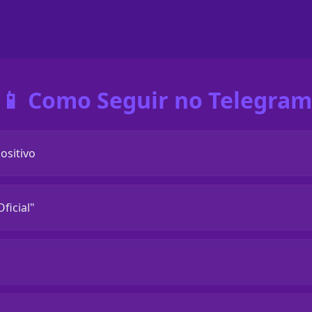
📱 Como Seguir no Telegram
ositivo
ficial"