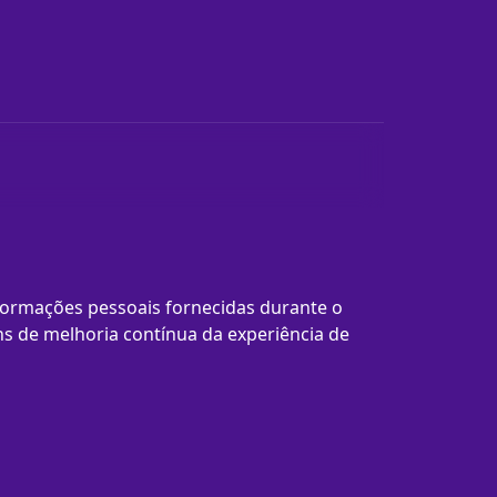
nformações pessoais fornecidas durante o
ns de melhoria contínua da experiência de