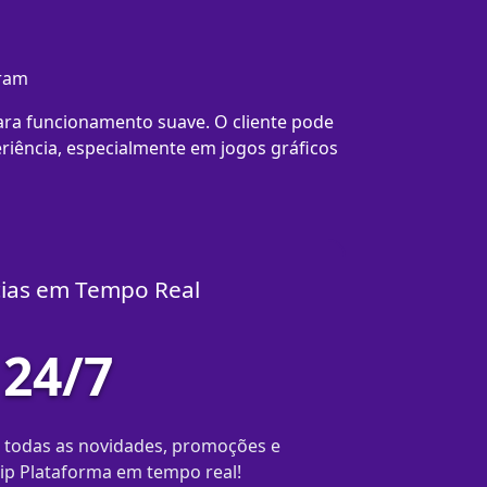
gram
a funcionamento suave. O cliente pode
iência, especialmente em jogos gráficos
cias em Tempo Real
24/7
e todas as novidades, promoções e
ip Plataforma em tempo real!