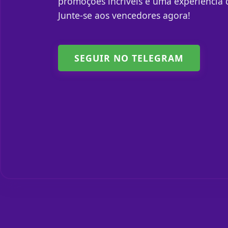
promoções incríveis e uma experiência d
Junte-se aos vencedores agora!
SEGUIR NO TELEGRAM