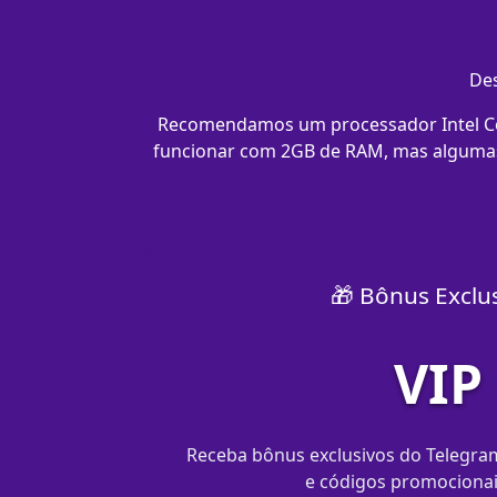
Des
Recomendamos um processador Intel Co
funcionar com 2GB de RAM, mas algumas 
🎁 Bônus Exclu
VIP
Receba bônus exclusivos do Telegra
e códigos promocionai