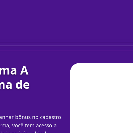
rma A
ma de
ganhar bônus no cadastro
rma, você tem acesso a