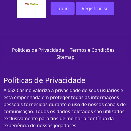
Login
Registrar-se
Políticas de Privacidade
Termos e Condições
Sitemap
Políticas de Privacidade
A 65X Casino valoriza a privacidade de seus usuários e
está empenhada em proteger todas as informações
pessoais fornecidas durante o uso de nossos canais de
comunicação. Todos os dados coletados são utilizados
exclusivamente para fins de melhoria contínua da
experiência de nossos jogadores.