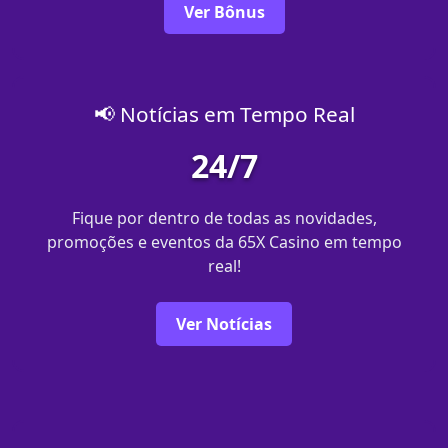
Ver Bônus
📢 Notícias em Tempo Real
24/7
Fique por dentro de todas as novidades,
promoções e eventos da 65X Casino em tempo
real!
Ver Notícias