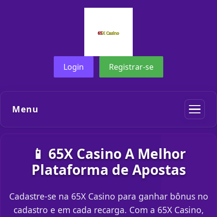
Login
Registrar-se
Menu
📱 65X Casino A Melhor
Plataforma de Apostas
Cadastre-se na 65X Casino para ganhar bônus no
cadastro e em cada recarga. Com a 65X Casino,