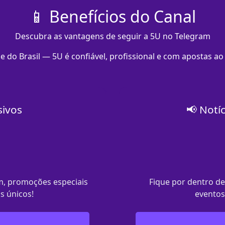
📱 Benefícios do Canal
Descubra as vantagens de seguir a 5U no Telegram
e do Brasil — 5U é confiável, profissional e com apostas a
sivos
📢 Notí
m, promoções especiais
Fique por dentro d
s únicos!
eventos