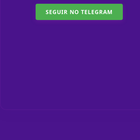
SEGUIR NO TELEGRAM