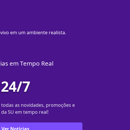
o vivo em um ambiente realista.
cias em Tempo Real
24/7
e todas as novidades, promoções e
 da 5U em tempo real!
Ver Notícias