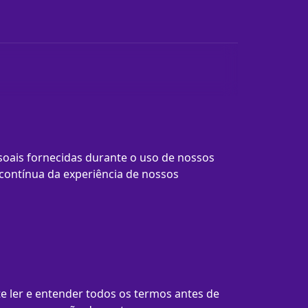
soais fornecidas durante o uso de nossos
 contínua da experiência de nossos
e ler e entender todos os termos antes de