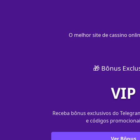
O melhor site de cassino onlin
🎁 Bônus Exclu
VIP
Receba bônus exclusivos do Telegra
e códigos promocionai
Ver Bônus