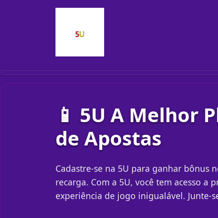
📱 5U A Melhor 
de Apostas
Cadastre-se na 5U para ganhar bônus n
recarga. Com a 5U, você tem acesso a p
experiência de jogo inigualável. Junte-