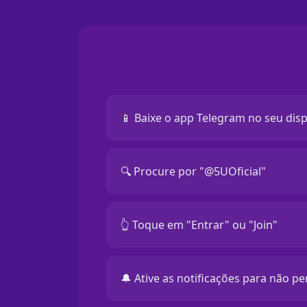
📱 Baixe o app Telegram no seu disp
🔍 Procure por "@5UOficial"
👆 Toque em "Entrar" ou "Join"
🔔 Ative as notificações para não p