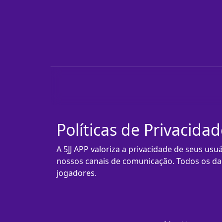
Políticas de Privacida
A 5JJ APP valoriza a privacidade de seus u
nossos canais de comunicação. Todos os dad
jogadores.