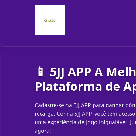
📱 5JJ APP A Mel
Plataforma de A
Cadastre-se na 5JJ APP para ganhar bôn
recarga. Com a 5JJ APP, você tem acesso
uma experiência de jogo inigualável. J
agora!