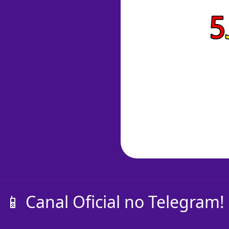
📱 Canal Oficial no Telegram!