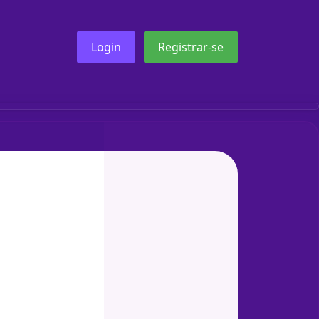
Login
Registrar-se