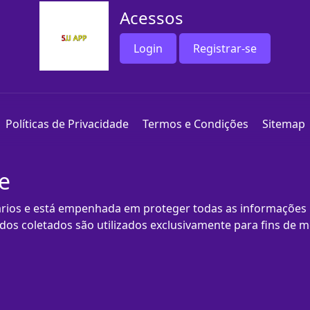
Acessos
Login
Registrar-se
Políticas de Privacidade
Termos e Condições
Sitemap
de
suários e está empenhada em proteger todas as informações
os coletados são utilizados exclusivamente para fins de m