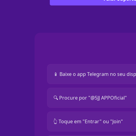
📱 Baixe o app Telegram no seu disp
🔍 Procure por "@5JJ APPOficial"
👆 Toque em "Entrar" ou "Join"