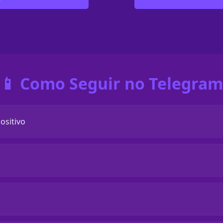
📱 Como Seguir no Telegram
ositivo