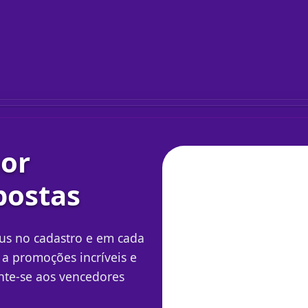
hor
postas
us no cadastro e em cada
 a promoções incríveis e
unte-se aos vencedores