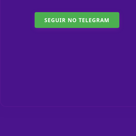
SEGUIR NO TELEGRAM