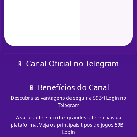
📱 Canal Oficial no Telegram!
📱 Benefícios do Canal
Descubra as vantagens de seguir a 59Brl Login no
Telegram
A variedade é um dos grandes diferenciais da
plataforma. Veja os principais tipos de jogos 59Brl
Login