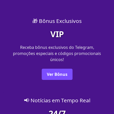
🎁 Bônus Exclusivos
VIP
Receba bônus exclusivos do Telegram,
promoções especiais e códigos promocionais
únicos!
Ver Bônus
📢 Notícias em Tempo Real
24/7