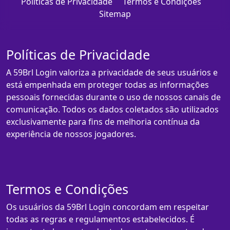
Políticas de Privacidade
Termos e Condições
Sitemap
Políticas de Privacidade
A 59Brl Login valoriza a privacidade de seus usuários e
está empenhada em proteger todas as informações
pessoais fornecidas durante o uso de nossos canais de
comunicação. Todos os dados coletados são utilizados
exclusivamente para fins de melhoria contínua da
experiência de nossos jogadores.
Termos e Condições
Os usuários da 59Brl Login concordam em respeitar
todas as regras e regulamentos estabelecidos. É