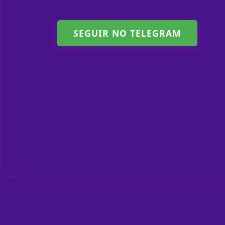
SEGUIR NO TELEGRAM