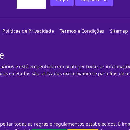
Políticas de Privacidade
Termos e Condições
Sitemap
de
usuários e está empenhada em proteger todas as informaçõ
os coletados são utilizados exclusivamente para fins de m
itar todas as regras e regulamentos estabelecidos. É imp