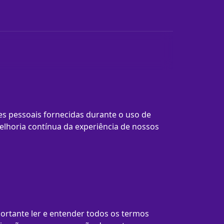
es pessoais fornecidas durante o uso de
elhoria contínua da experiência de nossos
ortante ler e entender todos os termos