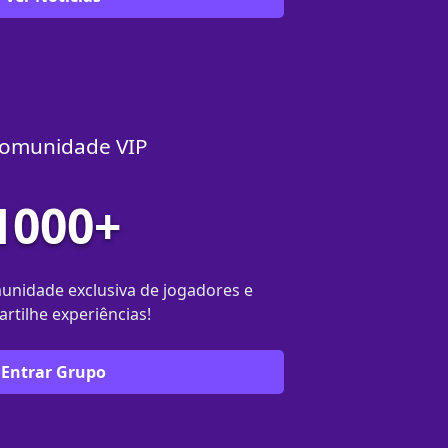
Comunidade VIP
1000+
unidade exclusiva de jogadores e
rtilhe experiências!
Entrar Grupo