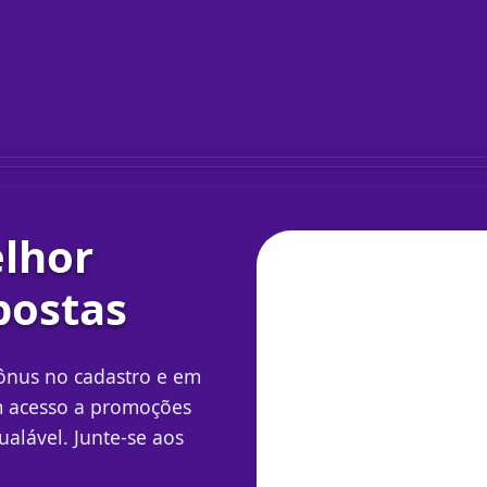
elhor
postas
ônus no cadastro e em
m acesso a promoções
ualável. Junte-se aos