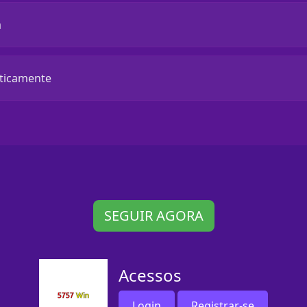
a
aticamente
SEGUIR AGORA
Acessos
Login
Registrar-se