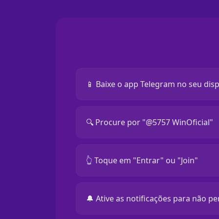
📱 Baixe o app Telegram no seu disp
🔍 Procure por "@5757 WinOficial"
👆 Toque em "Entrar" ou "Join"
🔔 Ative as notificações para não p