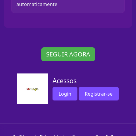
automaticamente
SEGUIR AGORA
Acessos
Login
Registrar-se