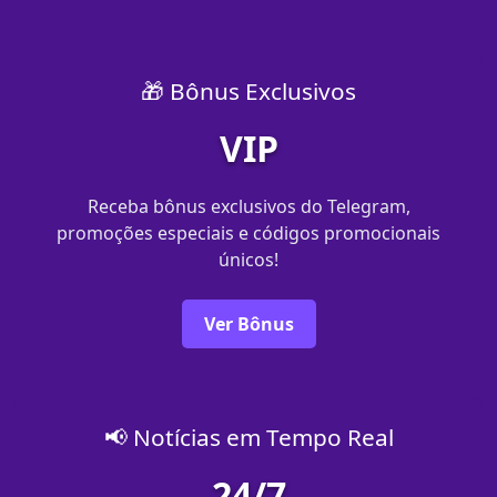
🎁 Bônus Exclusivos
VIP
Receba bônus exclusivos do Telegram,
promoções especiais e códigos promocionais
únicos!
Ver Bônus
📢 Notícias em Tempo Real
24/7