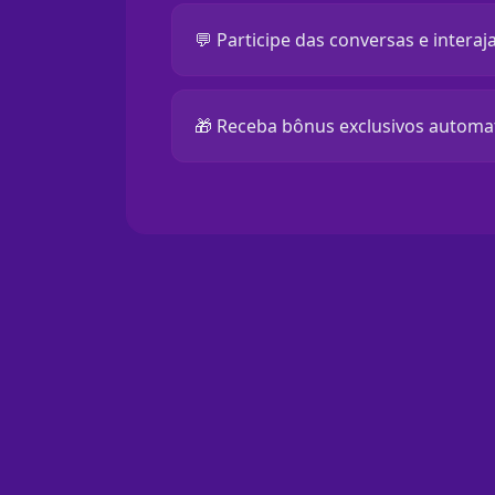
💬 Participe das conversas e interaj
🎁 Receba bônus exclusivos autom