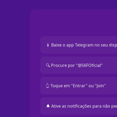
📱 Baixe o app Telegram no seu disp
🔍 Procure por "@56FOficial"
👆 Toque em "Entrar" ou "Join"
🔔 Ative as notificações para não p