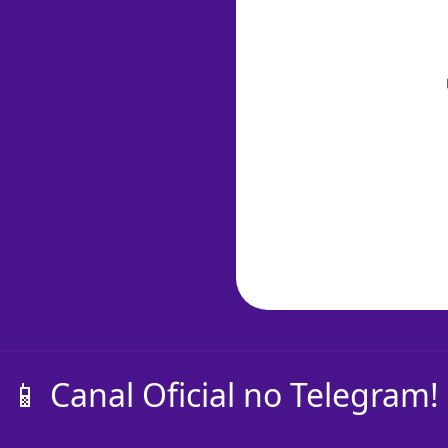
📱 Canal Oficial no Telegram!