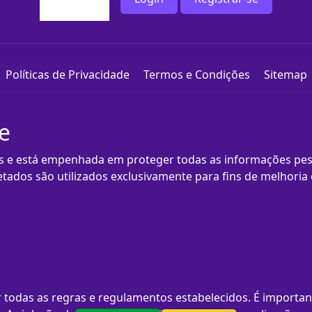
Políticas de Privacidade
Termos e Condições
Sitemap
de
ios e está empenhada em proteger todas as informações pe
tados são utilizados exclusivamente para fins de melhoria
todas as regras e regulamentos estabelecidos. É importan