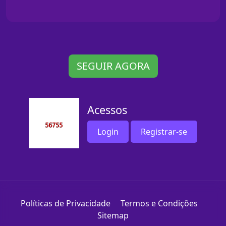
SEGUIR AGORA
Acessos
Login
Registrar-se
Políticas de Privacidade
Termos e Condições
Sitemap