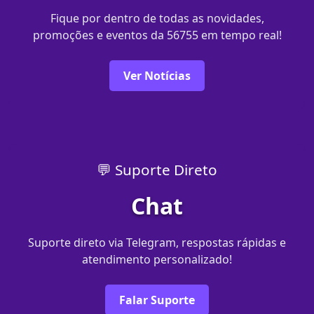
Fique por dentro de todas as novidades,
promoções e eventos da 56755 em tempo real!
Ver Notícias
💬 Suporte Direto
Chat
Suporte direto via Telegram, respostas rápidas e
atendimento personalizado!
Falar Suporte