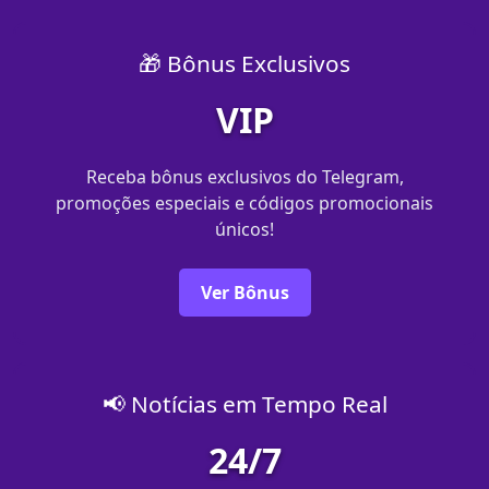
🎁 Bônus Exclusivos
VIP
Receba bônus exclusivos do Telegram,
promoções especiais e códigos promocionais
únicos!
Ver Bônus
📢 Notícias em Tempo Real
24/7