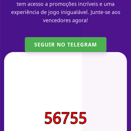
tem acesso a promoções incríveis e uma
experiência de jogo inigualável. Junte-se aos
vencedores agora!
SEGUIR NO TELEGRAM