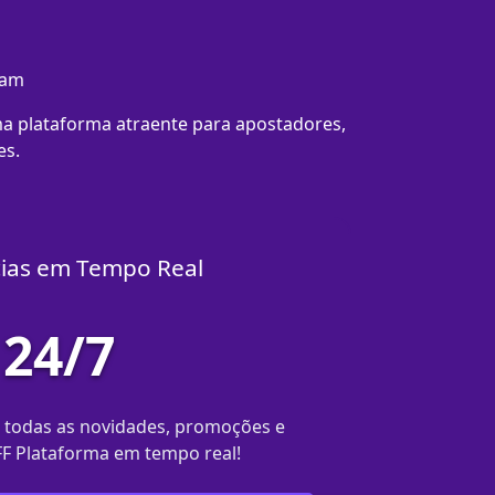
ram
 plataforma atraente para apostadores,
es.
cias em Tempo Real
24/7
e todas as novidades, promoções e
FF Plataforma em tempo real!