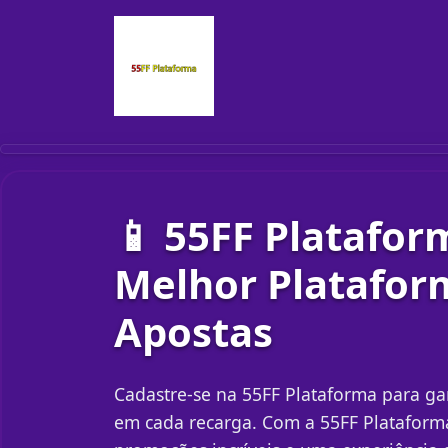
📱 55FF Platafor
Melhor Platafor
Apostas
Cadastre-se na 55FF Plataforma para g
em cada recarga. Com a 55FF Plataforma