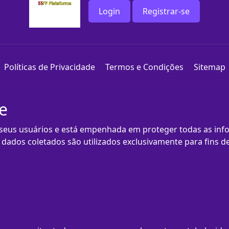
Login
Registrar-se
Políticas de Privacidade
Termos e Condições
Sitemap
de
e seus usuários e está empenhada em proteger todas as in
dados coletados são utilizados exclusivamente para fins d