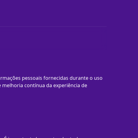
formações pessoais fornecidas durante o uso
e melhoria contínua da experiência de