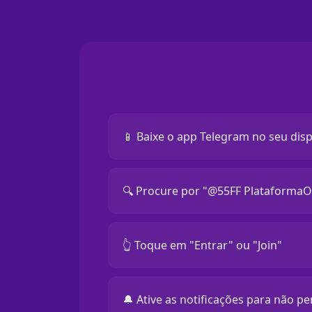
📱 Baixe o app Telegram no seu disp
🔍 Procure por "@55FF PlataformaOf
👆 Toque em "Entrar" ou "Join"
🔔 Ative as notificações para não p