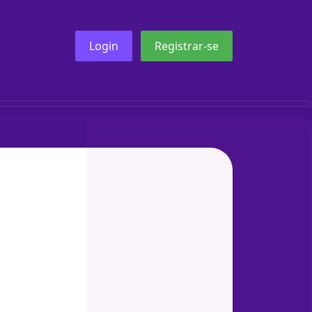
Login
Registrar-se