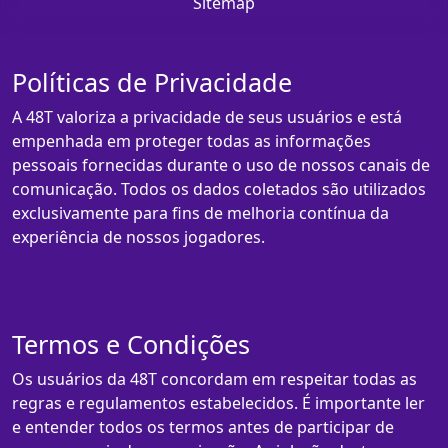
Sitemap
Políticas de Privacidade
A 48T valoriza a privacidade de seus usuários e está
empenhada em proteger todas as informações
pessoais fornecidas durante o uso de nossos canais de
comunicação. Todos os dados coletados são utilizados
exclusivamente para fins de melhoria contínua da
experiência de nossos jogadores.
Termos e Condições
Os usuários da 48T concordam em respeitar todas as
regras e regulamentos estabelecidos. É importante ler
e entender todos os termos antes de participar de