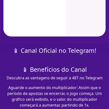
📱 Canal Oficial no Telegram!
📱 Benefícios do Canal
Descubra as vantagens de seguir a 48T no Telegram
Aguarde o aumento do multiplicador: Assim que o
período de apostas se encerrar, o jogo começa. Um
gráfico será exibido, e o valor do multiplicador
começará a aumentar, partindo de 1x.