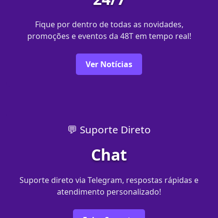
Fique por dentro de todas as novidades,
promoções e eventos da 48T em tempo real!
Ver Notícias
💬 Suporte Direto
Chat
Suporte direto via Telegram, respostas rápidas e
atendimento personalizado!