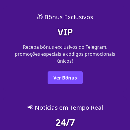
🎁 Bônus Exclusivos
VIP
Receba bônus exclusivos do Telegram,
promoções especiais e códigos promocionais
únicos!
Ver Bônus
📢 Notícias em Tempo Real
24/7