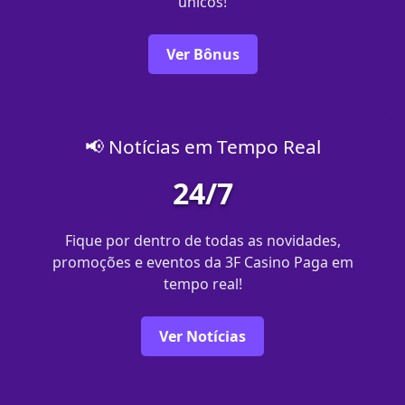
únicos!
Ver Bônus
📢 Notícias em Tempo Real
24/7
Fique por dentro de todas as novidades,
promoções e eventos da 3F Casino Paga em
tempo real!
Ver Notícias