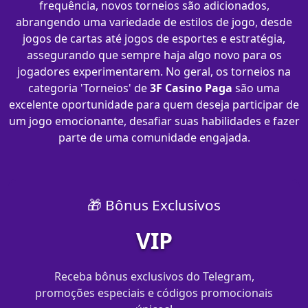
frequência, novos torneios são adicionados,
abrangendo uma variedade de estilos de jogo, desde
jogos de cartas até jogos de esportes e estratégia,
assegurando que sempre haja algo novo para os
jogadores experimentarem. No geral, os torneios na
categoria 'Torneios' de
3F Casino Paga
são uma
excelente oportunidade para quem deseja participar de
um jogo emocionante, desafiar suas habilidades e fazer
parte de uma comunidade engajada.
🎁 Bônus Exclusivos
VIP
Receba bônus exclusivos do Telegram,
promoções especiais e códigos promocionais