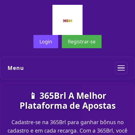
Login
Registrar-se
Menu
📱 365Brl A Melhor
Plataforma de Apostas
Cadastre-se na 365Brl para ganhar bônus no
cadastro e em cada recarga. Com a 365Brl, você