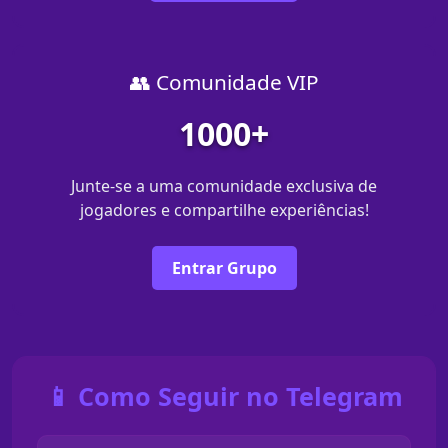
👥 Comunidade VIP
1000+
Junte-se a uma comunidade exclusiva de
jogadores e compartilhe experiências!
Entrar Grupo
📱 Como Seguir no Telegram