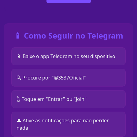
📱 Como Seguir no Telegram
📱 Baixe o app Telegram no seu dispositivo
🔍 Procure por "@3537Oficial"
👆 Toque em "Entrar" ou "Join"
🔔 Ative as notificações para não perder
nada