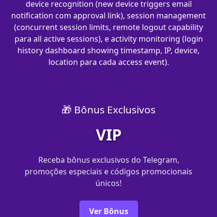
device recognition (new device triggers email
notification com approval link), session management
(concurrent session limits, remote logout capability
para all active sessions), e activity monitoring (login
history dashboard showing timestamp, IP, device,
location para cada access event).
🎁 Bônus Exclusivos
VIP
Receba bônus exclusivos do Telegram,
promoções especiais e códigos promocionais
únicos!
Ver Bônus