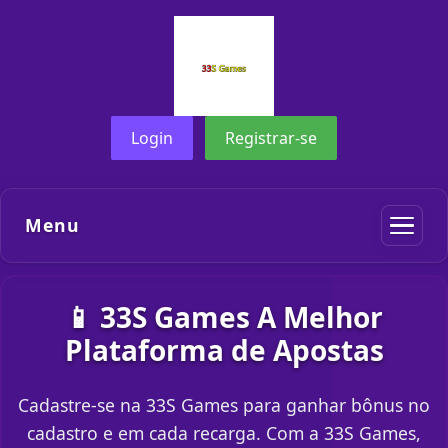
Login
Registrar-se
Menu
📱 33S Games A Melhor
Plataforma de Apostas
Cadastre-se na 33S Games para ganhar bônus no
cadastro e em cada recarga. Com a 33S Games,