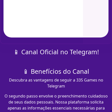
📱 Canal Oficial no Telegram!
📱 Benefícios do Canal
Descubra as vantagens de seguir a 33S Games no
Telegram
O segundo passo envolve o preenchimento cuidadoso
de seus dados pessoais. Nossa plataforma solicita
apenas as informações essenciais necessárias para