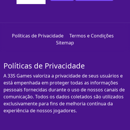
Políticas de Privacidade
Termos e Condições
Sitemap
Políticas de Privacidade
A 33S Games valoriza a privacidade de seus usuários e
está empenhada em proteger todas as informações
pessoais fornecidas durante o uso de nossos canais de
comunicação. Todos os dados coletados são utilizados
exclusivamente para fins de melhoria contínua da
experiência de nossos jogadores.