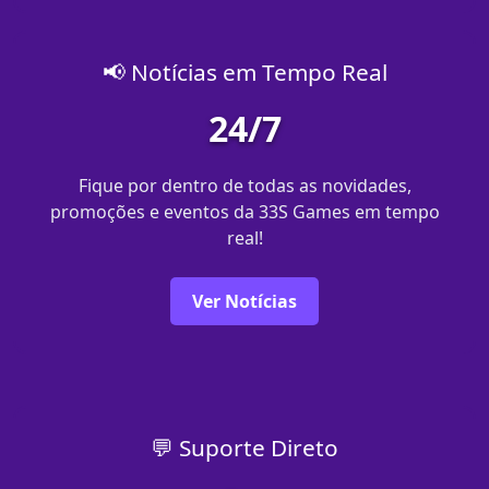
📢 Notícias em Tempo Real
24/7
Fique por dentro de todas as novidades,
promoções e eventos da 33S Games em tempo
real!
Ver Notícias
💬 Suporte Direto