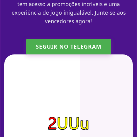
tem acesso a promoções incríveis e uma
experiência de jogo inigualável. Junte-se aos
vencedores agora!
SEGUIR NO TELEGRAM