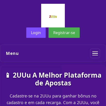
Login
Registrar-se
Menu
📱 2UUu A Melhor Plataforma
de Apostas
Cadastre-se na 2UUu para ganhar bônus no
cadastro e em cada recarga. Com a 2UUu, você