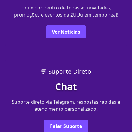
Fique por dentro de todas as novidades,
promoções e eventos da 2UUu em tempo real!
Ver Notícias
💬 Suporte Direto
Chat
Suporte direto via Telegram, respostas rápidas e
atendimento personalizado!
Falar Suporte