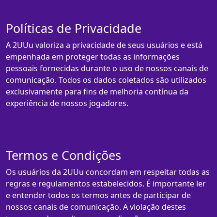
Políticas de Privacidade
A 2UUu valoriza a privacidade de seus usuários e está
empenhada em proteger todas as informações
pessoais fornecidas durante o uso de nossos canais de
comunicação. Todos os dados coletados são utilizados
exclusivamente para fins de melhoria contínua da
experiência de nossos jogadores.
Termos e Condições
Os usuários da 2UUu concordam em respeitar todas as
regras e regulamentos estabelecidos. É importante ler
e entender todos os termos antes de participar de
nossos canais de comunicação. A violação destes