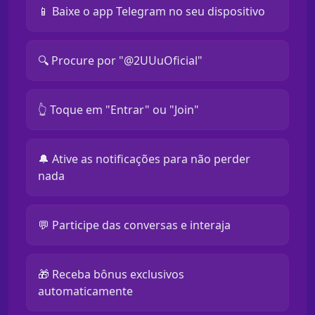
📱 Baixe o app Telegram no seu dispositivo
🔍 Procure por "@2UUuOficial"
👆 Toque em "Entrar" ou "Join"
🔔 Ative as notificações para não perder
nada
💬 Participe das conversas e interaja
🎁 Receba bônus exclusivos
automaticamente