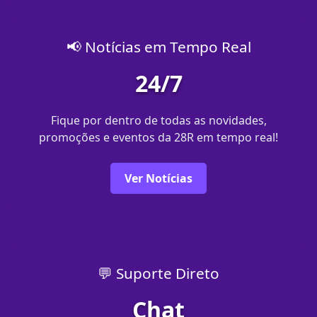
📢 Notícias em Tempo Real
24/7
Fique por dentro de todas as novidades,
promoções e eventos da 28R em tempo real!
Ver Notícias
💬 Suporte Direto
Chat