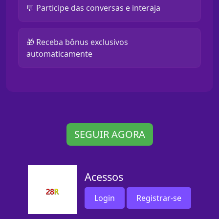
💬 Participe das conversas e interaja
🎁 Receba bônus exclusivos
automaticamente
SEGUIR AGORA
Acessos
Login
Registrar-se