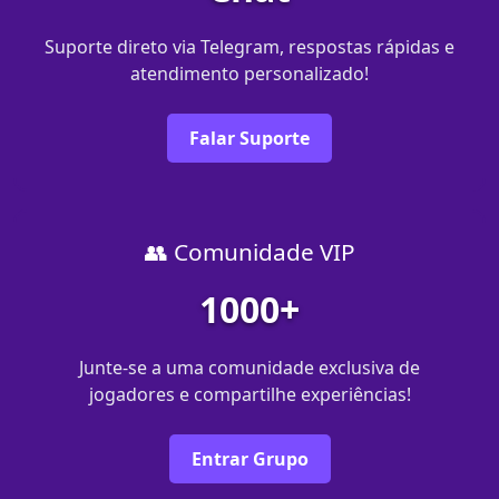
Suporte direto via Telegram, respostas rápidas e
atendimento personalizado!
Falar Suporte
👥 Comunidade VIP
1000+
Junte-se a uma comunidade exclusiva de
jogadores e compartilhe experiências!
Entrar Grupo