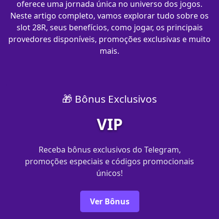
oferece uma jornada única no universo dos jogos.
Neste artigo completo, vamos explorar tudo sobre os
slot 28R, seus benefícios, como jogar, os principais
provedores disponíveis, promoções exclusivas e muito
mais.
🎁 Bônus Exclusivos
VIP
Receba bônus exclusivos do Telegram,
promoções especiais e códigos promocionais
únicos!
Ver Bônus