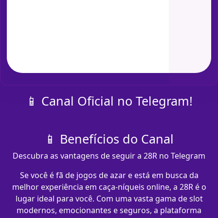
📱 Canal Oficial no Telegram!
📱 Benefícios do Canal
Descubra as vantagens de seguir a 28R no Telegram
Se você é fã de jogos de azar e está em busca da
melhor experiência em caça-níqueis online, a 28R é o
lugar ideal para você. Com uma vasta gama de slot
modernos, emocionantes e seguros, a plataforma