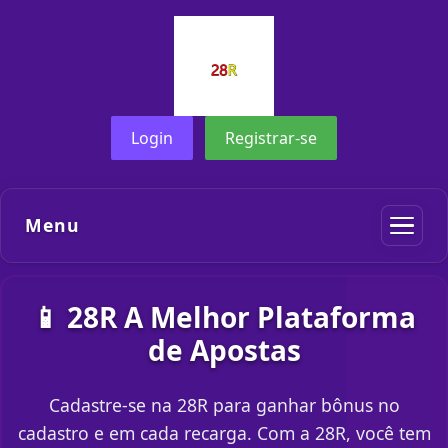
Login
Registrar-se
Menu
📱 28R A Melhor Plataforma
de Apostas
Cadastre-se na 28R para ganhar bônus no
cadastro e em cada recarga. Com a 28R, você tem