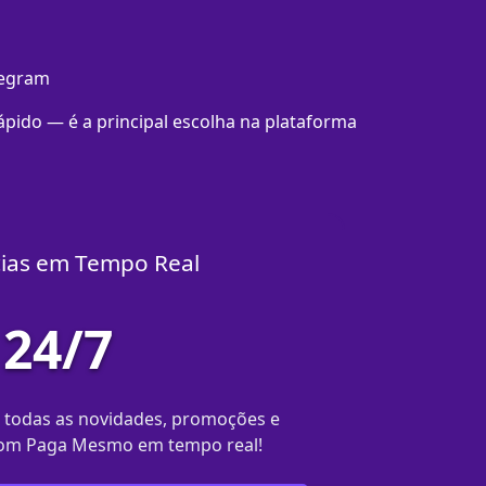
legram
ápido — é a principal escolha na plataforma
cias em Tempo Real
24/7
e todas as novidades, promoções e
Com Paga Mesmo em tempo real!