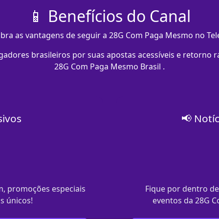
📱 Benefícios do Canal
bra as vantagens de seguir a 28G Com Paga Mesmo no Te
dores brasileiros por suas apostas acessíveis e retorno r
28G Com Paga Mesmo Brasil .
sivos
📢 Notí
m, promoções especiais
Fique por dentro d
s únicos!
eventos da 28G 