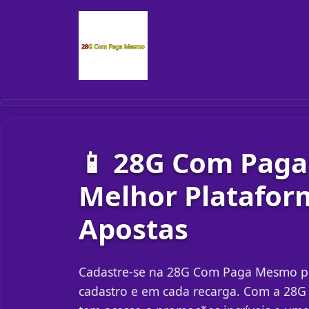
📱 28G Com Pag
Melhor Platafor
Apostas
Cadastre-se na 28G Com Paga Mesmo p
cadastro e em cada recarga. Com a 28