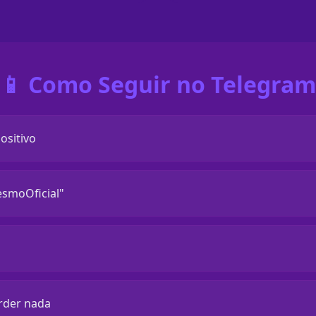
📱 Como Seguir no Telegram
ositivo
smoOficial"
erder nada