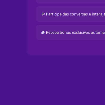
💬 Participe das conversas e interaj
🎁 Receba bônus exclusivos autom