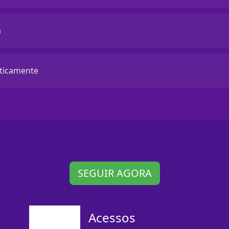
a
aticamente
SEGUIR AGORA
Acessos