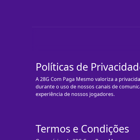
Políticas de Privacida
A 28G Com Paga Mesmo valoriza a privacida
durante o uso de nossos canais de comunica
experiência de nossos jogadores.
Termos e Condições