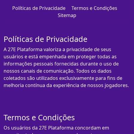
Políticas de Privacidade
Termos e Condições
Sitemap
Políticas de Privacidade
A 27E Plataforma valoriza a privacidade de seus
usuários e está empenhada em proteger todas as
informações pessoais fornecidas durante o uso de
nossos canais de comunicação. Todos os dados
coletados são utilizados exclusivamente para fins de
melhoria contínua da experiência de nossos jogadores.
Termos e Condições
Os usuários da 27E Plataforma concordam em