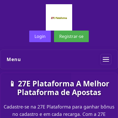
Login
Registrar-se
Menu
📱 27E Plataforma A Melhor
Plataforma de Apostas
Cadastre-se na 27E Plataforma para ganhar bônus
no cadastro e em cada recarga. Com a 27E