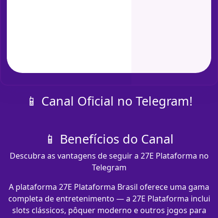
📱 Canal Oficial no Telegram!
📱 Benefícios do Canal
Descubra as vantagens de seguir a 27E Plataforma no
Telegram
A plataforma 27E Plataforma Brasil oferece uma gama
completa de entretenimento — a 27E Plataforma inclui
slots clássicos, pôquer moderno e outros jogos para