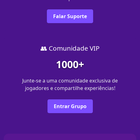
Falar Suporte
👥 Comunidade VIP
1000+
Junte-se a uma comunidade exclusiva de
jogadores e compartilhe experiências!
Entrar Grupo