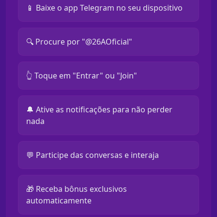
📱 Baixe o app Telegram no seu dispositivo
🔍 Procure por "@26AOficial"
👆 Toque em "Entrar" ou "Join"
🔔 Ative as notificações para não perder
nada
💬 Participe das conversas e interaja
🎁 Receba bônus exclusivos
automaticamente