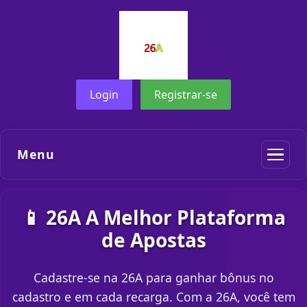
Login
Registrar-se
Menu
📱 26A A Melhor Plataforma
de Apostas
Cadastre-se na 26A para ganhar bônus no
cadastro e em cada recarga. Com a 26A, você tem