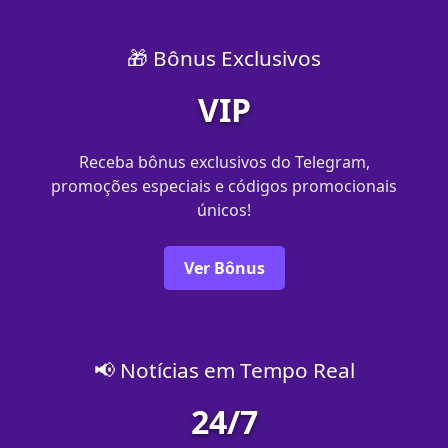
🎁 Bônus Exclusivos
VIP
Receba bônus exclusivos do Telegram,
promoções especiais e códigos promocionais
únicos!
Ver Bônus
📢 Notícias em Tempo Real
24/7