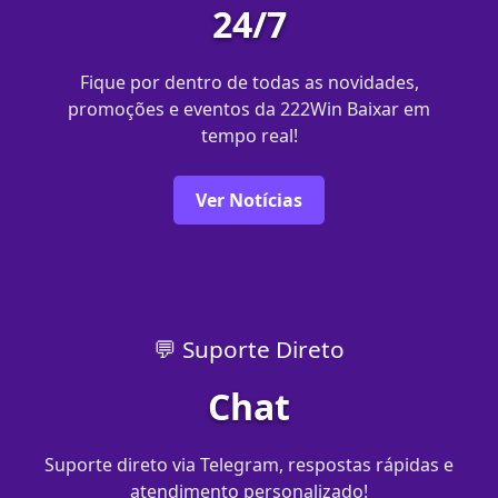
24/7
Fique por dentro de todas as novidades,
promoções e eventos da 222Win Baixar em
tempo real!
Ver Notícias
💬 Suporte Direto
Chat
Suporte direto via Telegram, respostas rápidas e
atendimento personalizado!