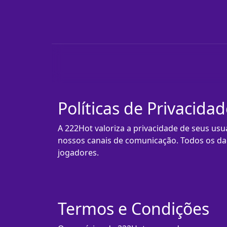
Políticas de Privacida
A 222Hot valoriza a privacidade de seus us
nossos canais de comunicação. Todos os dad
jogadores.
Termos e Condições