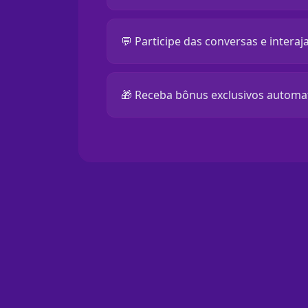
💬 Participe das conversas e interaj
🎁 Receba bônus exclusivos autom