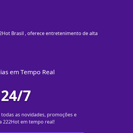
2Hot Brasil , oferece entretenimento de alta
cias em Tempo Real
24/7
e todas as novidades, promoções e
a 222Hot em tempo real!