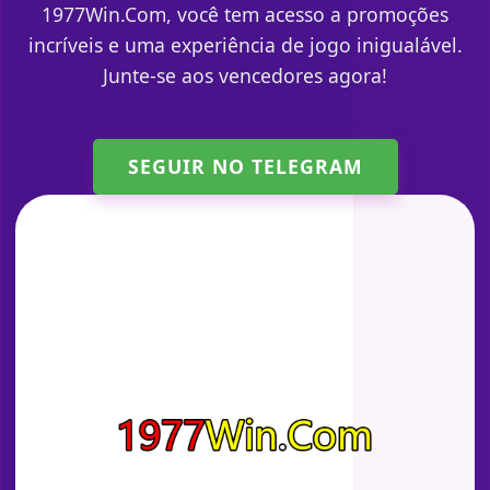
1977Win.Com, você tem acesso a promoções
incríveis e uma experiência de jogo inigualável.
Junte-se aos vencedores agora!
SEGUIR NO TELEGRAM