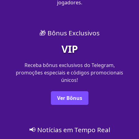
jogadores.
🎁 Bônus Exclusivos
VIP
Receba bônus exclusivos do Telegram,
promoções especiais e códigos promocionais
únicos!
Ver Bônus
📢 Notícias em Tempo Real