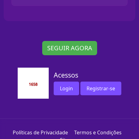
SEGUIR AGORA
Acessos
Login
Registrar-se
Políticas de Privacidade
Termos e Condições