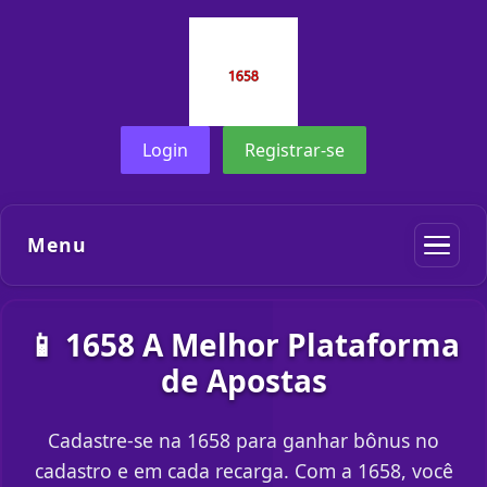
Login
Registrar-se
Menu
📱 1658 A Melhor Plataforma
de Apostas
Cadastre-se na 1658 para ganhar bônus no
cadastro e em cada recarga. Com a 1658, você