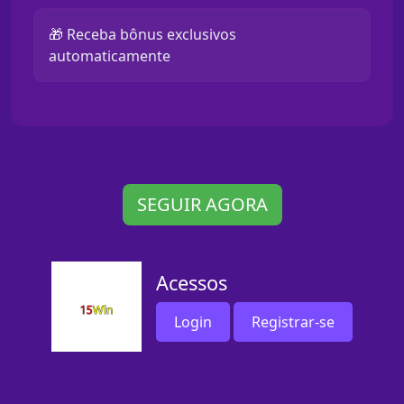
🎁 Receba bônus exclusivos
automaticamente
SEGUIR AGORA
Acessos
Login
Registrar-se