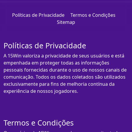
Políticas de Privacidade
Termos e Condições
Sitemap
Políticas de Privacidade
A 15Win valoriza a privacidade de seus usuários e está
empenhada em proteger todas as informações
pessoais fornecidas durante o uso de nossos canais de
comunicação. Todos os dados coletados são utilizados
exclusivamente para fins de melhoria contínua da
experiência de nossos jogadores.
Termos e Condições