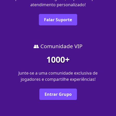
atendimento personalizado!
Falar Suporte
👥 Comunidade VIP
1000+
Junte-se a uma comunidade exclusiva de
jogadores e compartilhe experiências!
Entrar Grupo