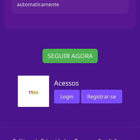
automaticamente
SEGUIR AGORA
Acessos
Login
Registrar-se