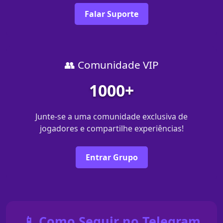
Falar Suporte
👥 Comunidade VIP
1000+
Junte-se a uma comunidade exclusiva de
jogadores e compartilhe experiências!
Entrar Grupo
📱 Como Seguir no Telegram