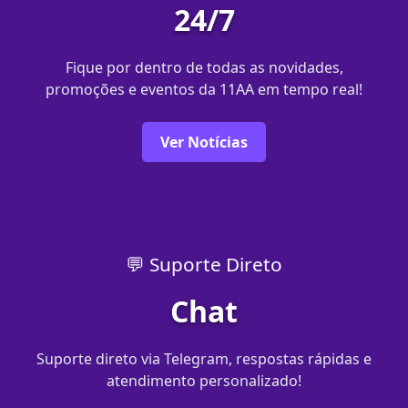
24/7
Fique por dentro de todas as novidades,
promoções e eventos da 11AA em tempo real!
Ver Notícias
💬 Suporte Direto
Chat
Suporte direto via Telegram, respostas rápidas e
atendimento personalizado!