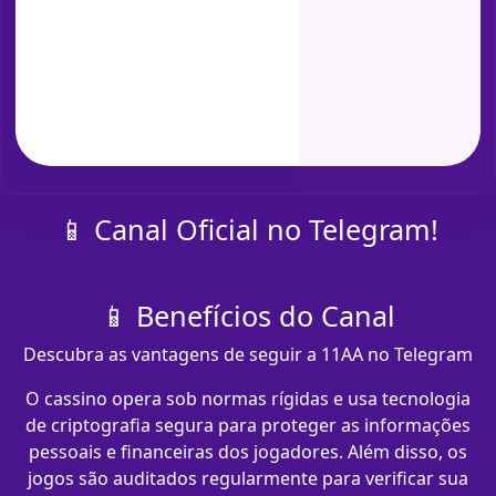
📱 Canal Oficial no Telegram!
📱 Benefícios do Canal
Descubra as vantagens de seguir a 11AA no Telegram
O cassino opera sob normas rígidas e usa tecnologia
de criptografia segura para proteger as informações
pessoais e financeiras dos jogadores. Além disso, os
jogos são auditados regularmente para verificar sua