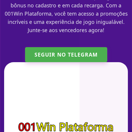
bônus no cadastro e em cada recarga. Com a
001Win Plataforma, você tem acesso a promoções
incríveis e uma experiência de jogo inigualável.
Junte-se aos vencedores agora!
SEGUIR NO TELEGRAM