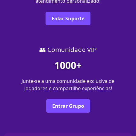
atendimento personalizado!
Falar Suporte
👥 Comunidade VIP
1000+
Junte-se a uma comunidade exclusiva de
jogadores e compartilhe experiências!
Entrar Grupo