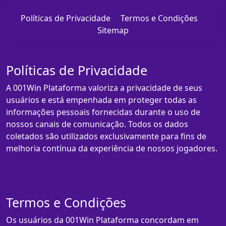
Políticas de Privacidade
Termos e Condições
Sitemap
Políticas de Privacidade
A 001Win Plataforma valoriza a privacidade de seus
usuários e está empenhada em proteger todas as
informações pessoais fornecidas durante o uso de
nossos canais de comunicação. Todos os dados
coletados são utilizados exclusivamente para fins de
melhoria contínua da experiência de nossos jogadores.
Termos e Condições
Os usuários da 001Win Plataforma concordam em