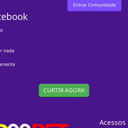
Entrar Comunidade
cebook
vo
er nada
camente
CURTIR AGORA
Acessos