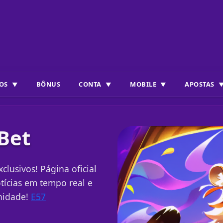
OS
BÔNUS
CONTA
MOBILE
APOSTAS
Bet
lusivos! Página oficial
tícias em tempo real e
unidade!
E57