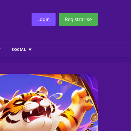
Login
Registrar-se
SOCIAL