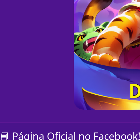
📘 Página Oficial no Facebook