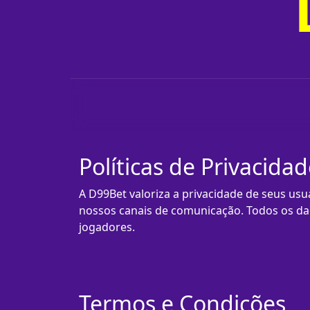
Políticas de Privacida
A D99Bet valoriza a privacidade de seus us
nossos canais de comunicação. Todos os dad
jogadores.
Termos e Condições